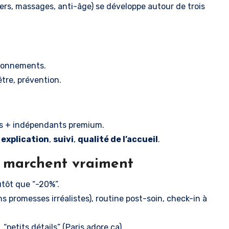
sers, massages, anti-âge) se développe autour de trois
abonnements.
tre, prévention.
înes + indépendants premium.
,
explication
,
suivi
,
qualité de l’accueil
.
ui marchent vraiment
utôt que “-20%”.
s promesses irréalistes), routine post-soin, check-in à
 “petits détails” (Paris adore ça).