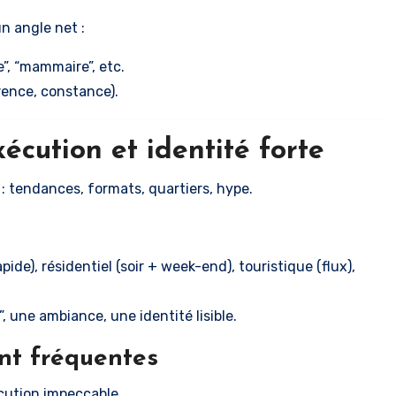
un angle net :
te”, “mammaire”, etc.
rence, constance).
xécution et identité forte
: tendances, formats, quartiers, hype.
ide), résidentiel (soir + week-end), touristique (flux),
, une ambiance, une identité lisible.
nt fréquentes
xécution impeccable.