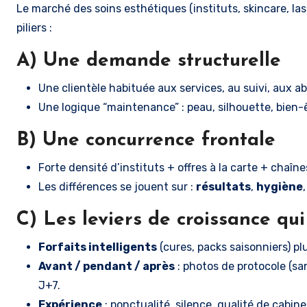
Le marché des soins esthétiques (instituts, skincare, la
piliers :
A) Une demande structurelle
Une clientèle habituée aux services, au suivi, aux 
Une logique “maintenance” : peau, silhouette, bien-ê
B) Une concurrence frontale
Forte densité d’instituts + offres à la carte + cha
Les différences se jouent sur :
résultats
,
hygiène
C) Les leviers de croissance q
Forfaits intelligents
(cures, packs saisonniers) pl
Avant / pendant / après
: photos de protocole (san
J+7.
Expérience
: ponctualité, silence, qualité de cabine,