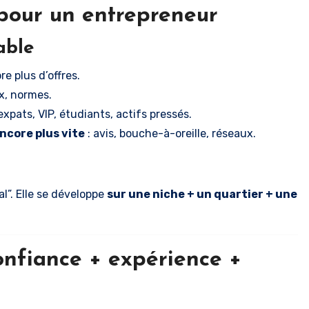
 pour un entrepreneur
able
e plus d’offres.
ux, normes.
 expats, VIP, étudiants, actifs pressés.
ncore plus vite
: avis, bouche-à-oreille, réseaux.
l”. Elle se développe
sur une niche + un quartier + une
confiance + expérience +