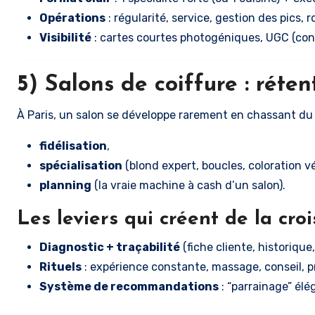
Opérations
: régularité, service, gestion des pics, r
Visibilité
: cartes courtes photogéniques, UGC (conte
5) Salons de coiffure : rétent
À Paris, un salon se développe rarement en chassant du 
fidélisation
,
spécialisation
(blond expert, boucles, coloration vé
planning
(la vraie machine à cash d’un salon).
Les leviers qui créent de la cro
Diagnostic + traçabilité
(fiche cliente, historiqu
Rituels
: expérience constante, massage, conseil, pr
Système de recommandations
: “parrainage” élé