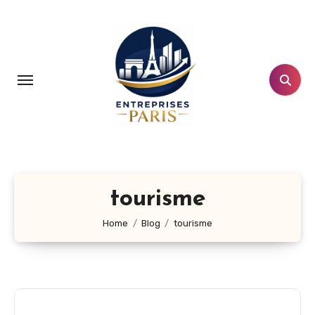
Aller
au
contenu
principal
tourisme
Home
Blog
tourisme