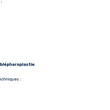
:
blépharoplastie
.
echniques :